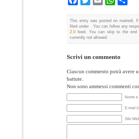
Facebook
Twitter
Email
What
Co
This entry was posted on martedì, F
filed under . You can follow any resp
2.0
feed. You can skip to the end 
currently not allowed.
Scrivi un commento
Ciascun commento potrà avere u
battute.
Non sono ammessi commenti con
Nome e 
E-mail (
Sito We