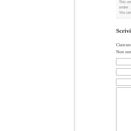
This en
under .
You can
Scriv
Ciascun
Non son