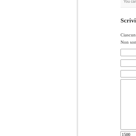
You ca
Scriv
Ciascun
Non son