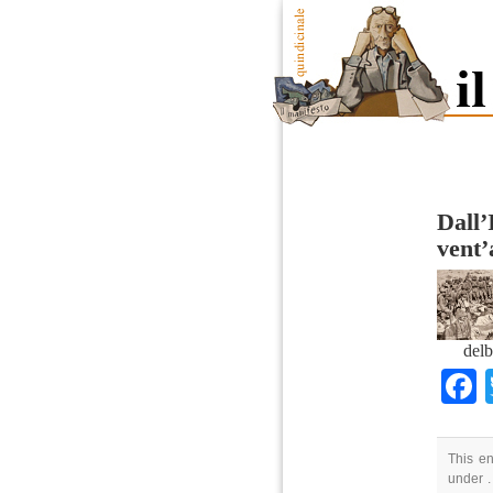
Dall’
vent’
delb
This e
under .