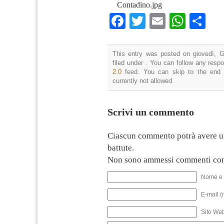
Contadino.jpg
Facebook
Twitter
Email
What
Co
This entry was posted on giovedì, G
filed under . You can follow any resp
2.0
feed. You can skip to the end 
currently not allowed.
Scrivi un commento
Ciascun commento potrà avere u
battute.
Non sono ammessi commenti con
Nome e 
E-mail (
Sito We