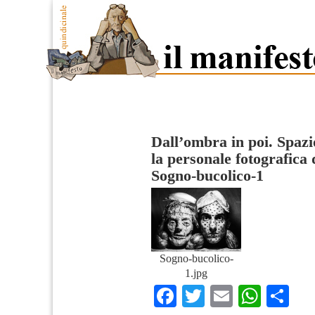
Dall’ombra in poi. Spazi
la personale fotografica
Sogno-bucolico-1
Sogno-bucolico-
1.jpg
Facebook
Twitter
Email
What
Co