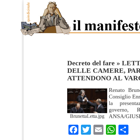
Decreto del fare
»
LETT
DELLE CAMERE, PAR
ATTENDONO AL VAR
Renato Brune
Consiglio Enr
la present
governo, 
ANSA/GIUS
BrunettaLetta.jpg
Facebook
Twitter
Email
What
Co