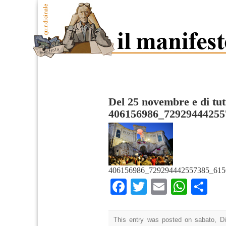
Del 25 novembre e di tutt
406156986_72929444255
406156986_729294442557385_615
Facebook
Twitter
Email
What
Co
This entry was posted on sabato, D