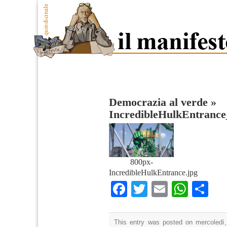
Democrazia al verde
»
IncredibleHulkEntran
800px-
IncredibleHulkEntrance.jpg
Facebook
Twitter
Email
What
Co
This entry was posted on mercoledì,