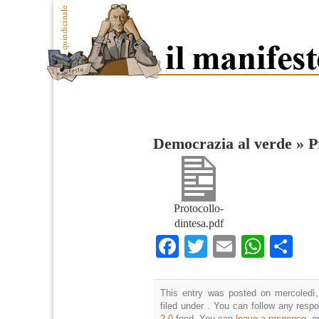
Democrazia al verde
»
P
Protocollo-
dintesa.pdf
Facebook
Twitter
Email
What
Co
This entry was posted on mercoledì,
filed under . You can follow any resp
2.0
feed. You can
leave a response
, o