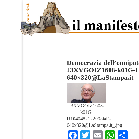
Democrazia dell’onnipo
J3XVGOIZ1608-k01G-U1
640×
320@LaStampa.it
J3XVGOIZ1608-
k01G-
U1040482122098iaE-
640x320@LaStampa.it
_.jpg
Facebook
Twitter
Email
What
Co