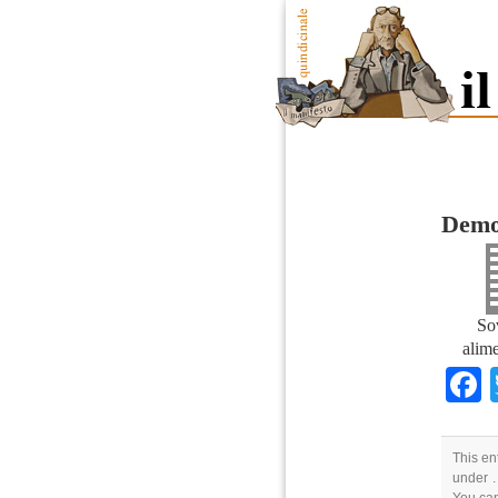
Demo
Sov
alim
This en
under .