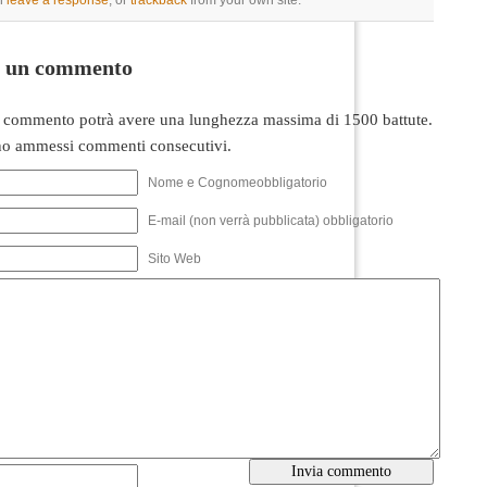
n
leave a response
, or
trackback
from your own site.
i un commento
 commento potrà avere una lunghezza massima di 1500 battute.
o ammessi commenti consecutivi.
Nome e Cognomeobbligatorio
E-mail (non verrà pubblicata) obbligatorio
Sito Web