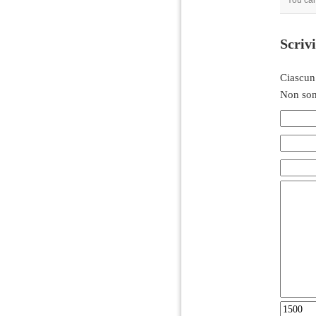
You ca
Scriv
Ciascun
Non son