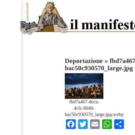
Deportazione
»
fbd7a467
bac50c930570_large.jpg
fbd7a467-deca-
4cfc-8040-
bac50c930570_large.jpg.webp
Facebook
Twitter
Email
What
Co