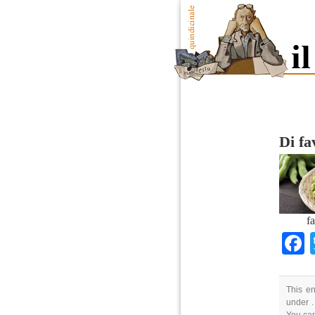
Di fa
f
This en
under .