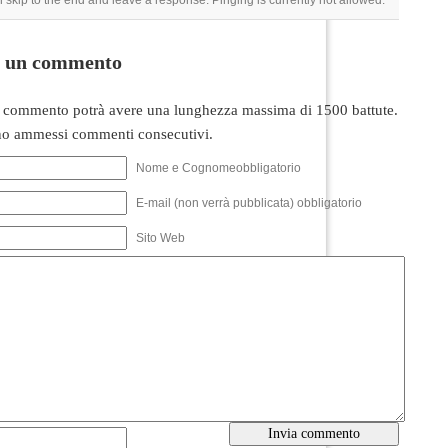
 skip to the end and leave a response. Pinging is currently not allowed.
i un commento
 commento potrà avere una lunghezza massima di 1500 battute.
o ammessi commenti consecutivi.
Nome e Cognomeobbligatorio
E-mail (non verrà pubblicata) obbligatorio
Sito Web