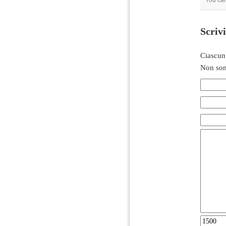
You can
Scriv
Ciascun
Non son