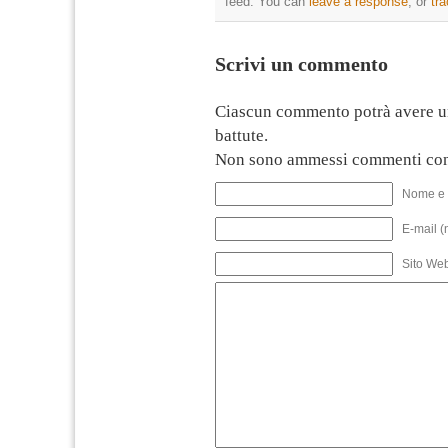
feed. You can
leave a response
, or
tr
Scrivi un commento
Ciascun commento potrà avere u
battute.
Non sono ammessi commenti con
Nome e 
E-mail (
Sito We