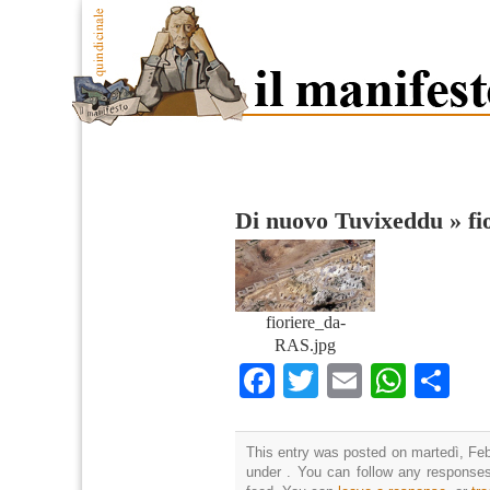
Di nuovo Tuvixeddu
»
f
fioriere_da-
RAS.jpg
Facebook
Twitter
Email
What
Co
This entry was posted on martedì, Febb
under . You can follow any responses