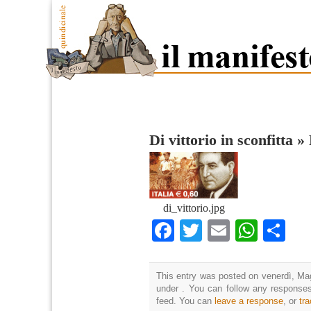
Di vittorio in sconfitta
»
di_vittorio.jpg
Facebook
Twitter
Email
What
Co
This entry was posted on venerdì, Mag
under . You can follow any responses
feed. You can
leave a response
, or
tr