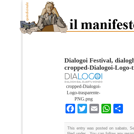
Dialogoi Festival, dialo
cropped-Dialogoi-Logo-
cropped-Dialogoi-
Logo-trasparente-
PNG.png
Facebook
Twitter
Email
What
Co
This entry was posted on sabato, Se
filed under . You can follow any resp