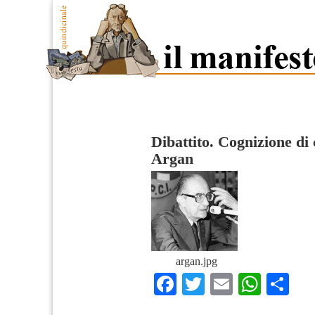
Dibattito. Cognizione di
Argan
argan.jpg
Facebook
Twitter
Email
What
Co