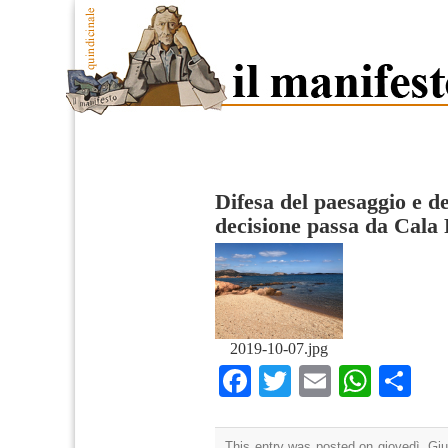
Difesa del paesaggio e del
decisione passa da Cala
2019-10-07.jpg
Facebook
Twitter
Email
What
Co
This entry was posted on giovedì, Giu