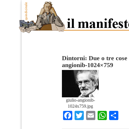
Dintorni: Due o tre cose 
angionib-1024×759
giulio-angionib-
1024x759.jpg
Facebook
Twitter
Email
What
Co