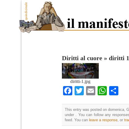
Diritti al cuore
»
diritti 
diritti-1.jpg
Facebook
Twitter
Email
What
Co
This entry was posted on domenica, Gi
under . You can follow any responses
feed. You can
leave a response
, or
tr