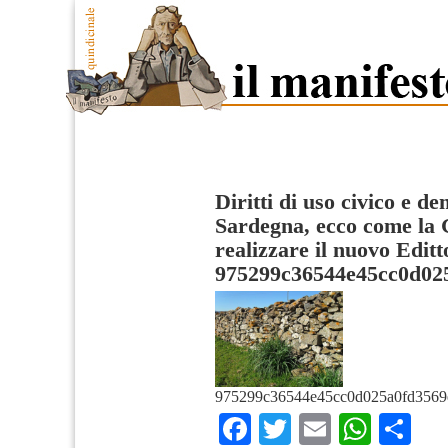
Diritti di uso civico e de
Sardegna, ecco come la 
realizzare il nuovo Edit
975299c36544e45cc0d02
975299c36544e45cc0d025a0fd3569
Facebook
Twitter
Email
What
Co