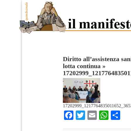
Diritto all’assistenza sa
lotta continua
»
17202999_121776483501
17202999_1217764835011652_365
Facebook
Twitter
Email
What
Co