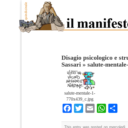
Disagio psicologico e str
Sassari
»
salute-mentale
salute-mentale-1-
770x439_c.jpg
Facebook
Twitter
Email
What
Co
This entry was posted on mercoledì, 