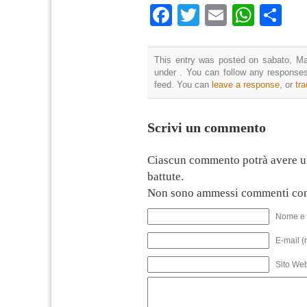
Facebook
Twitter
Email
What
Co
This entry was posted on sabato, Mar
under . You can follow any responses
feed. You can
leave a response
, or
tr
Scrivi un commento
Ciascun commento potrà avere u
battute.
Non sono ammessi commenti con
Nome e 
E-mail (
Sito We