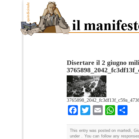
Disertare il 2 giugno mil
3765898_2042_fc3df13f_
3765898_2042_fc3df13f_c59a_4736
Facebook
Twitter
Email
What
Co
This entry was posted on martedì, Giu
under . You can follow any responses