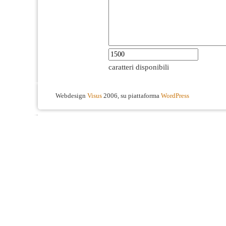
caratteri disponibili
Webdesign
Visus
2006, su piattaforma
WordPress