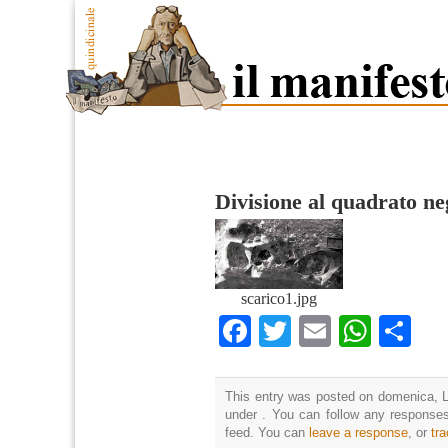
Divisione al quadrato ne
scarico1.jpg
Facebook
Twitter
Email
What
Co
This entry was posted on domenica, Lu
under . You can follow any responses
feed. You can
leave a response
, or
tr