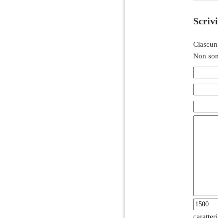
Scriv
Ciascun
Non son
caratter