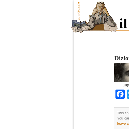
Dizio
ang
This en
You can
leave 