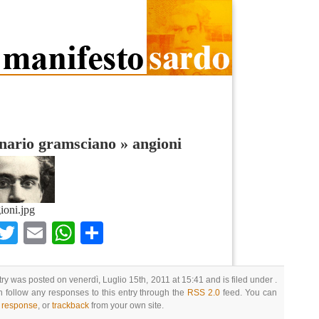
nario gramsciano
»
angioni
ioni.jpg
Facebook
Twitter
Email
WhatsApp
Condividi
try was posted on venerdì, Luglio 15th, 2011 at 15:41 and is filed under .
 follow any responses to this entry through the
RSS 2.0
feed. You can
a response
, or
trackback
from your own site.