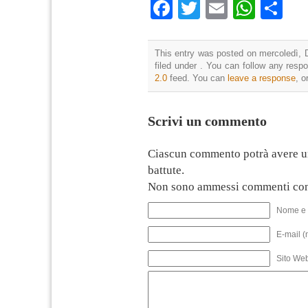
Facebook
Twitter
Email
What
Co
This entry was posted on mercoledì, 
filed under . You can follow any resp
2.0
feed. You can
leave a response
, o
Scrivi un commento
Ciascun commento potrà avere u
battute.
Non sono ammessi commenti con
Nome e 
E-mail (
Sito We