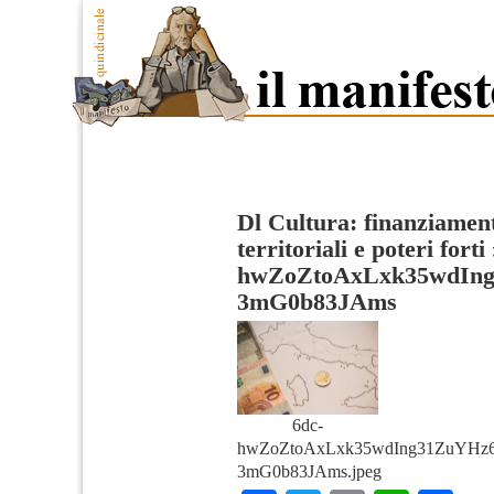
Dl Cultura: finanziament
territoriali e poteri forti
hwZoZtoAxLxk35wdIn
3mG0b83JAms
6dc-
hwZoZtoAxLxk35wdIng31ZuYH
3mG0b83JAms.jpeg