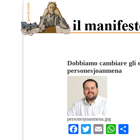
Dobbiamo cambiare gli e
personesjoanmena
personesjoanmena.jpg
Facebook
Twitter
Email
What
Co