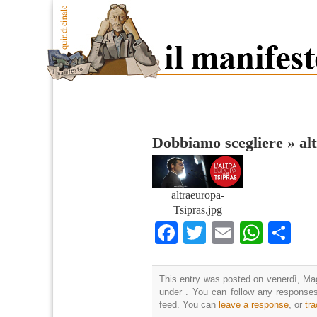
Dobbiamo scegliere
»
al
altraeuropa-
Tsipras.jpg
Facebook
Twitter
Email
What
Co
This entry was posted on venerdì, Mag
under . You can follow any responses
feed. You can
leave a response
, or
tr