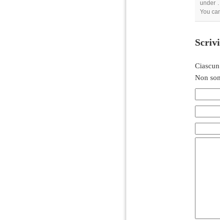
under .
You ca
Scriv
Ciascun
Non son