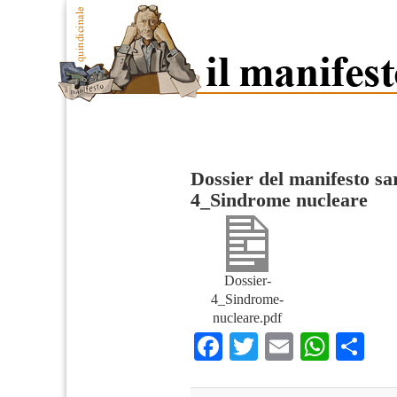
Dossier del manifesto sa
4_Sindrome nucleare
Dossier-
4_Sindrome-
nucleare.pdf
Facebook
Twitter
Email
What
Co