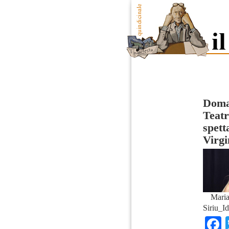
Doman
Teatr
spett
Virgi
Maria
Siriu_Id