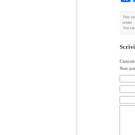
This en
under .
You can
Scriv
Ciascun
Non son