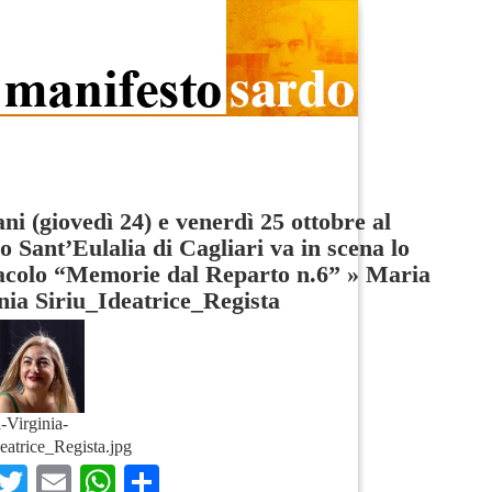
i (giovedì 24) e venerdì 25 ottobre al
o Sant’Eulalia di Cagliari va in scena lo
acolo “Memorie dal Reparto n.6”
»
Maria
nia Siriu_Ideatrice_Regista
-Virginia-
eatrice_Regista.jpg
Facebook
Twitter
Email
WhatsApp
Condividi