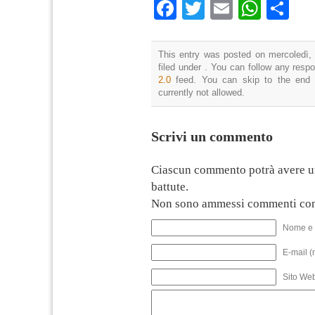
Facebook
Twitter
Email
What
Co
This entry was posted on mercoledì, 
filed under . You can follow any resp
2.0
feed. You can skip to the end 
currently not allowed.
Scrivi un commento
Ciascun commento potrà avere u
battute.
Non sono ammessi commenti con
Nome e 
E-mail (
Sito We