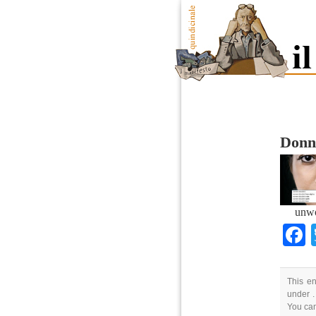
Donn
unw
This en
under .
You ca