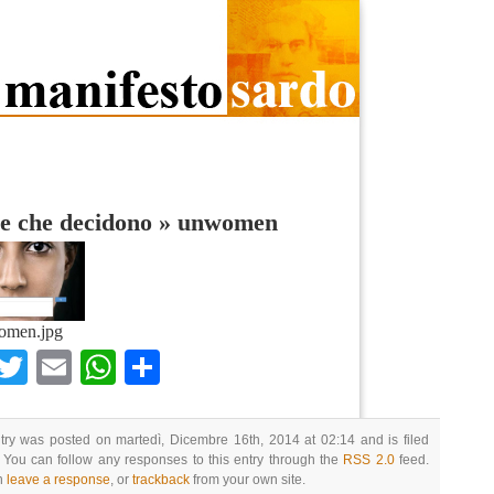
e che decidono
»
unwomen
omen.jpg
Facebook
Twitter
Email
WhatsApp
Condividi
try was posted on martedì, Dicembre 16th, 2014 at 02:14 and is filed
 You can follow any responses to this entry through the
RSS 2.0
feed.
n
leave a response
, or
trackback
from your own site.