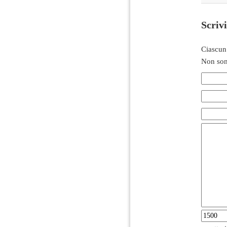
Scriv
Ciascun
Non son