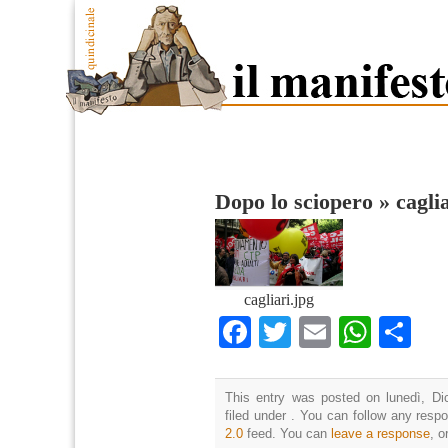
Dopo lo sciopero
»
cagli
cagliari.jpg
Facebook
Twitter
Email
What
Co
This entry was posted on lunedì, Di
filed under . You can follow any resp
2.0
feed. You can
leave a response
, o