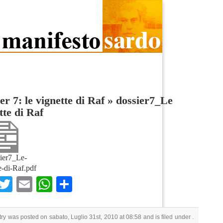
er 7: le vignette di Raf
»
dossier7_Le
tte di Raf
ier7_Le-
e-di-Raf.pdf
Facebook
Twitter
Email
WhatsApp
Condividi
try was posted on sabato, Luglio 31st, 2010 at 08:58 and is filed under .