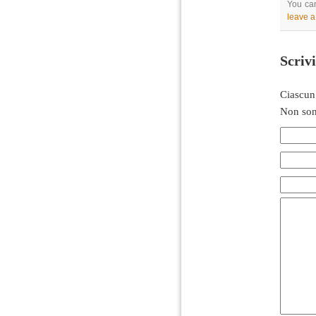
You can
leave 
Scriv
Ciascun
Non son