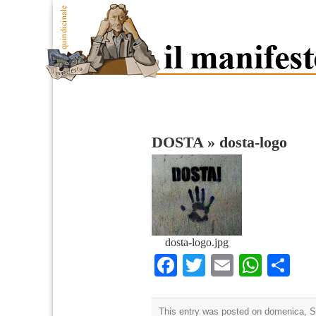
DOSTA
»
dosta-logo
dosta-logo.jpg
Facebook
Twitter
Email
What
Co
This entry was posted on domenica, S