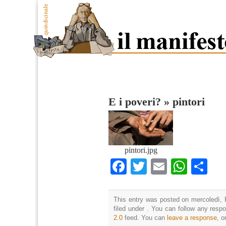
E i poveri?
»
pintori
pintori.jpg
Facebook
Twitter
Email
What
Co
This entry was posted on mercoledì, 
filed under . You can follow any resp
2.0
feed. You can
leave a response
, o