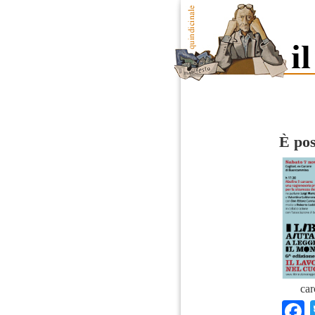
È pos
car