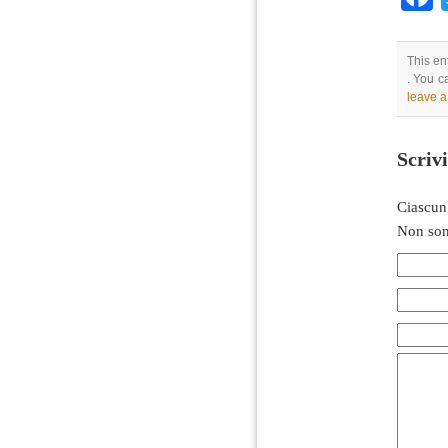
This en
. You c
leave 
Scriv
Ciascun
Non son