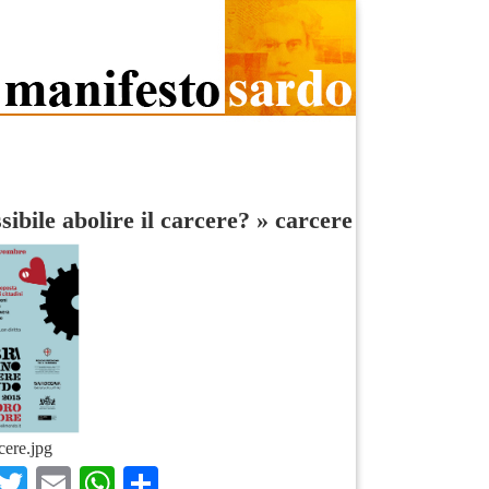
sibile abolire il carcere?
»
carcere
cere.jpg
Facebook
Twitter
Email
WhatsApp
Condividi