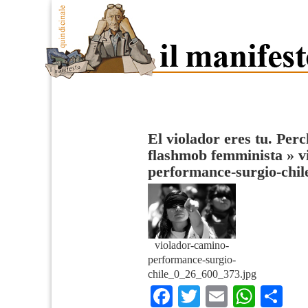
El violador eres tu. Perc
flashmob femminista
»
v
performance-surgio-chi
violador-camino-
performance-surgio-
chile_0_26_600_373.jpg
Facebook
Twitter
Email
What
Co