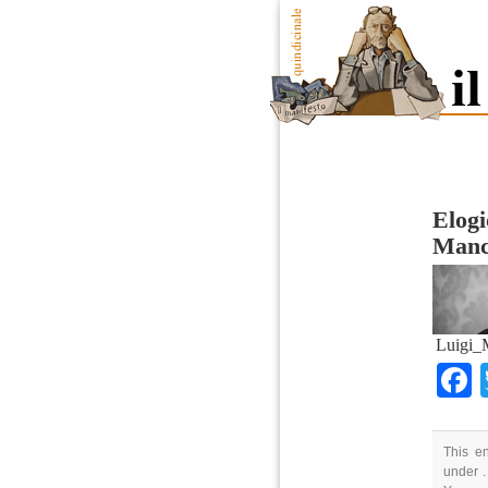
Elogi
Manc
Luigi_
This en
under .