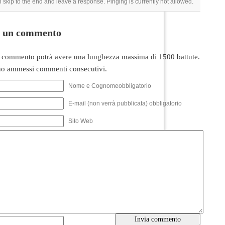
 skip to the end and leave a response. Pinging is currently not allowed.
i un commento
 commento potrà avere una lunghezza massima di 1500 battute.
o ammessi commenti consecutivi.
Nome e Cognomeobbligatorio
E-mail (non verrà pubblicata) obbligatorio
Sito Web