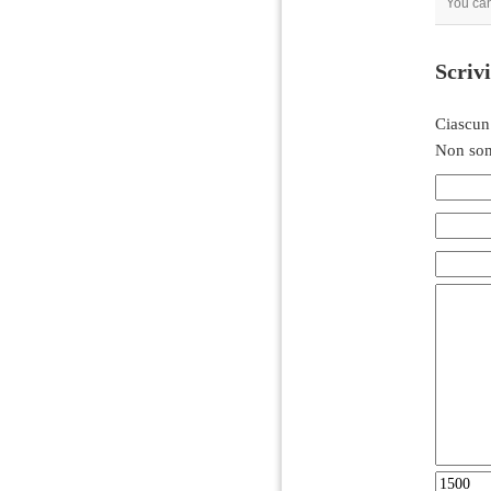
You can
Scriv
Ciascun
Non son