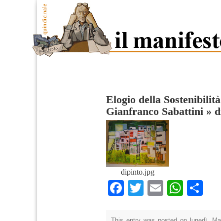
Elogio della Sostenibilit
Gianfranco Sabattini
»
d
dipinto.jpg
Facebook
Twitter
Email
What
Co
This entry was posted on lunedì, Mar