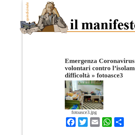
Emergenza Coronavirus: 
volontari contro l’isolam
difficoltà
»
fotoasce3
fotoasce3.jpg
Facebook
Twitter
Email
What
Co