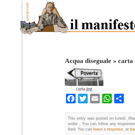
Acqua diseguale
»
carta
carta.jpg
Facebook
Twitter
Email
What
Co
This entry was posted on lunedì, Mar
under . You can follow any responses
feed. You can
leave a response
, or
tr