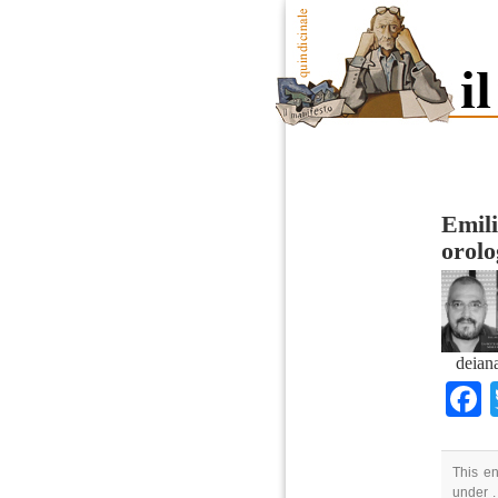
Emili
orolo
deian
This en
under .