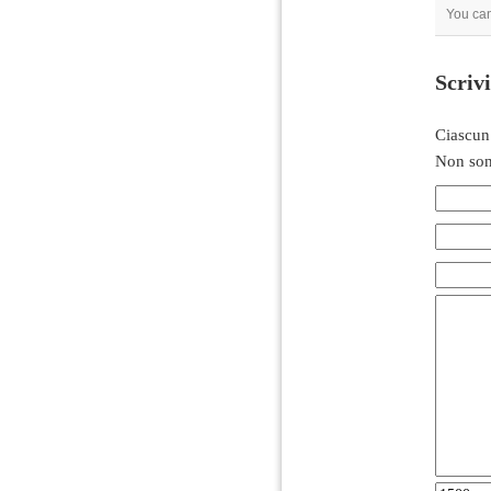
You can
Scriv
Ciascun
Non son