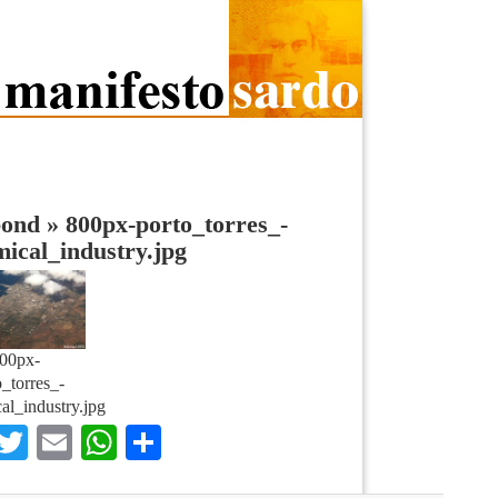
bond
»
800px-porto_torres_-
ical_industry.jpg
00px-
o_torres_-
al_industry.jpg
Facebook
Twitter
Email
WhatsApp
Condividi