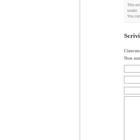
This en
under .
You ca
Scriv
Ciascun
Non son