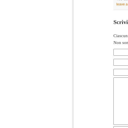
leave 
Scriv
Ciascun
Non son