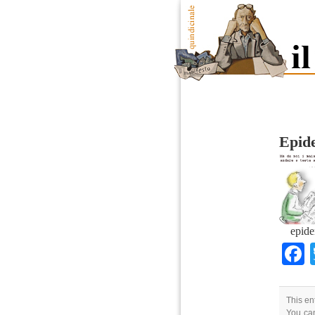
Epid
epide
This en
You can