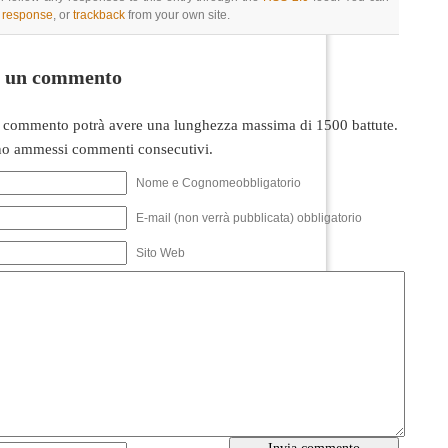
a response
, or
trackback
from your own site.
i un commento
 commento potrà avere una lunghezza massima di 1500 battute.
o ammessi commenti consecutivi.
Nome e Cognomeobbligatorio
E-mail (non verrà pubblicata) obbligatorio
Sito Web