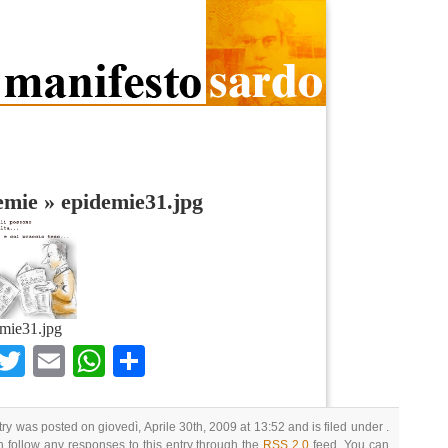
emie
»
epidemie31.jpg
mie31.jpg
Facebook
Twitter
Email
WhatsApp
Condividi
try was posted on giovedì, Aprile 30th, 2009 at 13:52 and is filed under .
 follow any responses to this entry through the
RSS 2.0
feed. You can