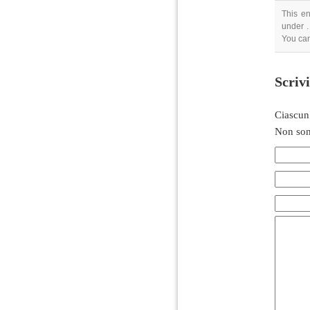
This e
under .
You ca
Scriv
Ciascun
Non son