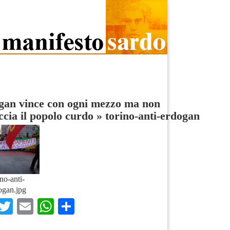
gan vince con ogni mezzo ma non
ccia il popolo curdo
»
torino-anti-erdogan
ino-anti-
ogan.jpg
Facebook
Twitter
Email
WhatsApp
Condividi