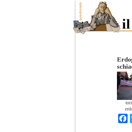
Erdo
schia
tor
erd